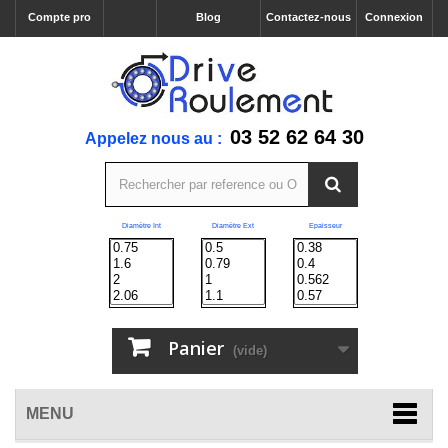
Compte pro
Blog
Contactez-nous
Connexion
03 52 62 64 30
Appelez nous au :
Diamètre Int
Diamètre Ext
Epaisseur
Panier
(vide)
MENU