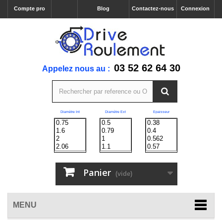
Compte pro
Blog
Contactez-nous
Connexion
03 52 62 64 30
Appelez nous au :
Diamètre Int
Diamètre Ext
Epaisseur
Panier
(vide)
MENU