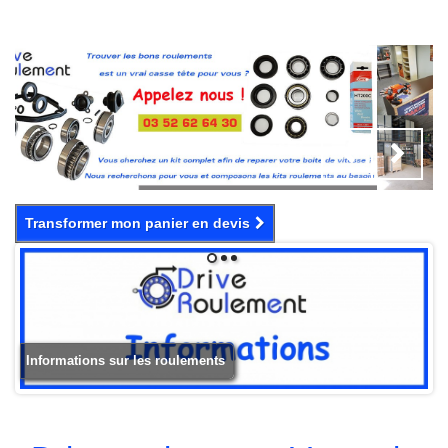
Transformer mon panier en devis
1
2
3
Informations sur les roulements