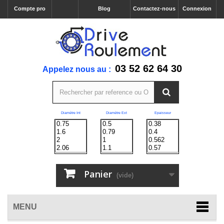
Compte pro
Blog
Contactez-nous
Connexion
03 52 62 64 30
Appelez nous au :
Diamètre Int
Diamètre Ext
Epaisseur
Panier
(vide)
MENU