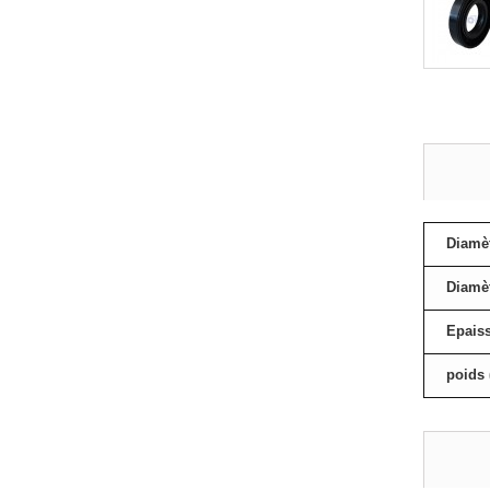
Diamèt
Diamèt
Epais
poids 