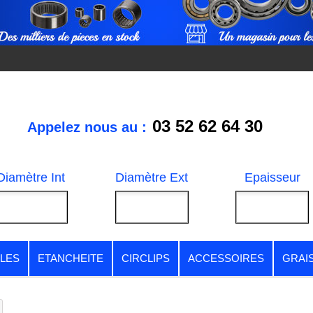
03 52 62 64 30
Appelez nous au :
Diamètre Int
Diamètre Ext
Epaisseur
LES
ETANCHEITE
CIRCLIPS
ACCESSOIRES
GRAI