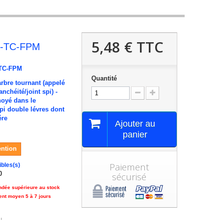
5,48 €
TTC
3-TC-FPM
TC-FPM
Quantité
arbre tournant (appelé
nchéité/joint spi) -
noyé dans le
pi double lévres dont
ére
Ajouter au
panier
ention
Paiement
ibles(s)
0
sécurisé
ndée supérieure au stock
ent moyen 5 à 7 jours