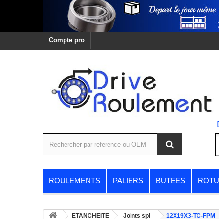
Compte pro
ROULEMENTS
PALIERS
BUTEES
ROTU
ETANCHEITE
Joints spi
12X19X3-TC-FPM