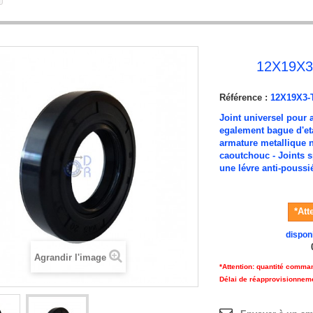
12X19X
Référence :
12X19X3-
Joint universel pour 
egalement bague d'eta
armature metallique 
caoutchouc - Joints s
une lévre anti-poussi
*Att
dispon
Agrandir l'image
*Attention: quantité comma
Délai de réapprovisionnem