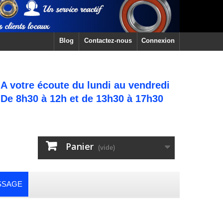
Blog
Contactez-nous
Connexion
A votre écoute du lundi au vendredi
De 8h30 à 12h et de 13h30 à 17h30
Panier
(vide)
SSAGE