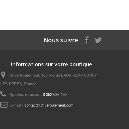
Nous suivre
Informations sur votre boutique
Drive Roulement, 105 rue de LAON 02840 COUCY
LES EPPES, France
Appelez-nous au :
0 352 626 430
E-mail :
contact@driveroulement.com