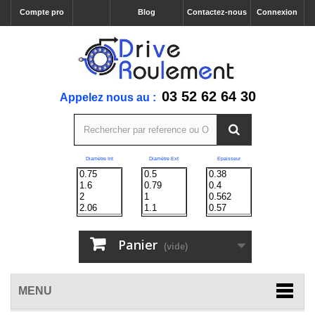
Compte pro
Blog
Contactez-nous
Connexion
03 52 62 64 30
Appelez nous au :
Diamètre Int
Diamètre Ext
Epaisseur
Panier
(vide)
MENU