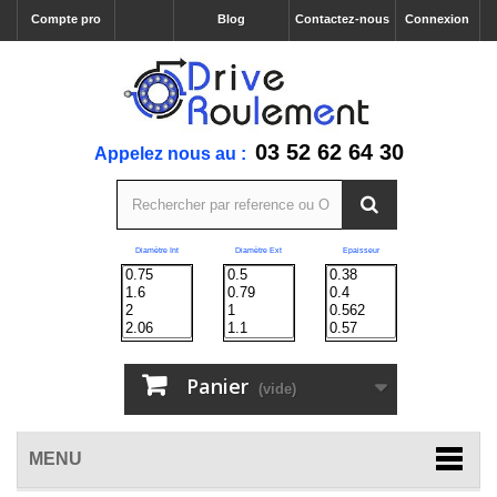
Compte pro
Blog
Contactez-nous
Connexion
03 52 62 64 30
Appelez nous au :
Diamètre Int
Diamètre Ext
Epaisseur
Panier
(vide)
MENU