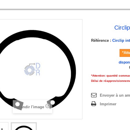
Circli
Référence :
Circlip in
*Att
dispon
*Attention: quantité comma
Délai de réapprovisionnem
Envoyer à un am
Imprimer
Agrandir l'image