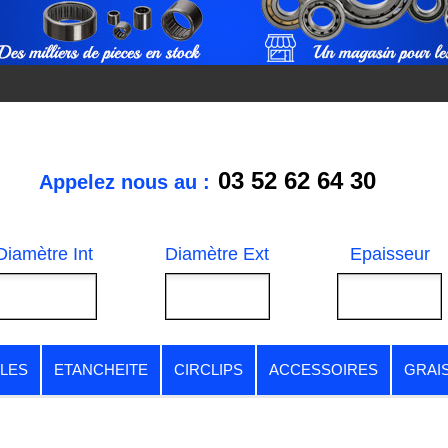
03 52 62 64 30
Appelez nous au :
Diamètre Int
Diamètre Ext
Epaisseur
LES
ETANCHEITE
CIRCLIPS
ACCESSOIRES
GRAI