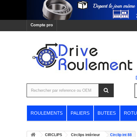
Compte pro
ROULEMENTS
PALIERS
BUTEES
ROTU
CIRCLIPS
Circlips intèrieur
Circlip int 88