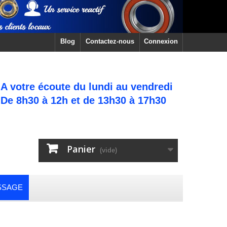
Blog
Contactez-nous
Connexion
A votre écoute du lundi au vendredi
De 8h30 à 12h et de 13h30 à 17h30
Panier
(vide)
SSAGE