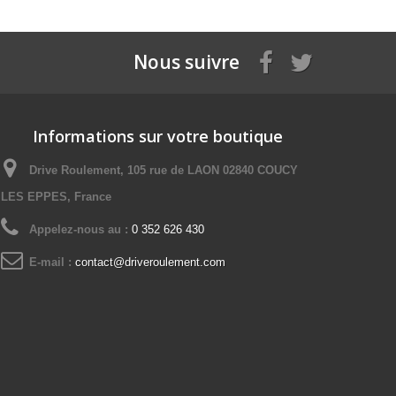
Nous suivre
Informations sur votre boutique
Drive Roulement, 105 rue de LAON 02840 COUCY
LES EPPES, France
Appelez-nous au :
0 352 626 430
E-mail :
contact@driveroulement.com