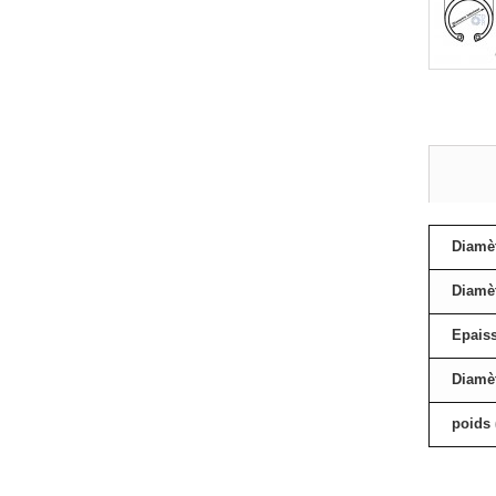
Diamèt
Diamèt
Epais
Diamèt
poids 