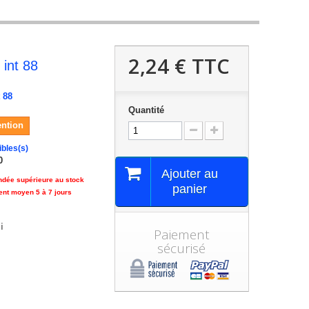
2,24 €
TTC
p int 88
t 88
Quantité
ention
ibles(s)
0
Ajouter au
ndée supérieure au stock
panier
ent moyen 5 à 7 jours
i
Paiement
sécurisé