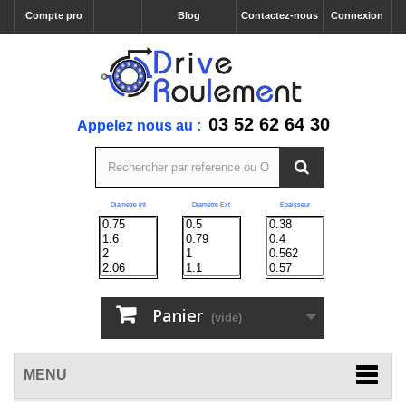
Compte pro
Blog
Contactez-nous
Connexion
03 52 62 64 30
Appelez nous au :
Diamètre Int
Diamètre Ext
Epaisseur
Panier
(vide)
MENU