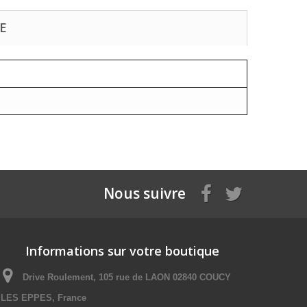
E
Nous suivre
Informations sur votre boutique
Drive Roulement, 105 rue de LAON 02840 COUCY
LES EPPES, France