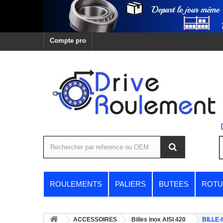
Compte pro
ROULEMENTS
PALIERS
BUTEES
ROTU
ACCESSOIRES
Billes inox AISI 420
BILLE-