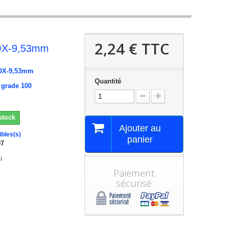
2,24 €
TTC
OX-9,53mm
OX-9,53mm
Quantité
0 grade 100
stock
Ajouter au
ibles(s)
panier
97
i
Paiement
sécurisé