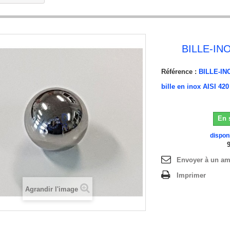
BILLE-IN
Référence :
BILLE-IN
bille en inox AISI 42
En 
dispon
Envoyer à un am
Imprimer
Agrandir l'image