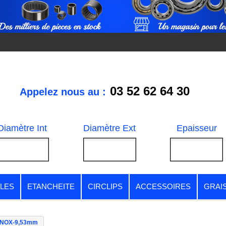
03 52 62 64 30
Appelez nous au :
Diamètre Int
Diamètre Ext
Epaisseur
LES
ETANCHEITE
CIRCLIPS
ACCESSOIRES
GRAI
INOX-9,53mm