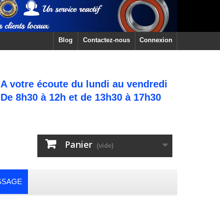
Blog
Contactez-nous
Connexion
A votre écoute du lundi au vendredi
De 8h30 à 12h et de 13h30 à 17h30
Panier
(vide)
SSAGE