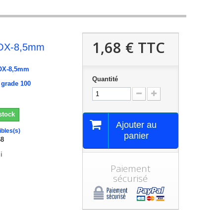
1,68 €
TTC
NOX-8,5mm
OX-8,5mm
Quantité
0 grade 100
stock
Ajouter au
ibles(s)
panier
68
i
Paiement
sécurisé