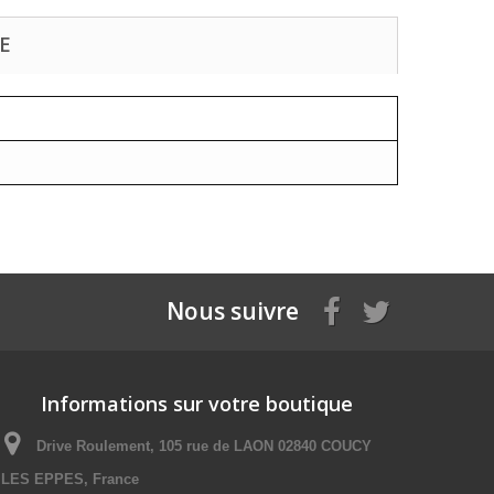
E
Nous suivre
Informations sur votre boutique
Drive Roulement, 105 rue de LAON 02840 COUCY
LES EPPES, France