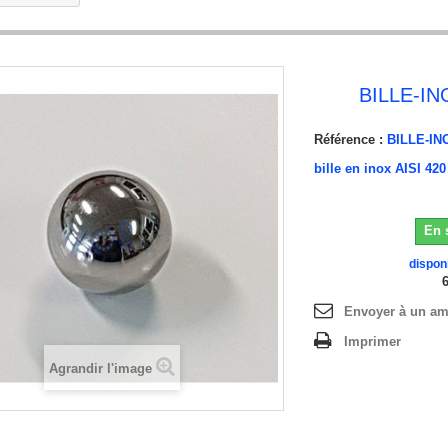
BILLE-I
Référence :
BILLE-IN
bille en inox AISI 42
En 
dispon
Envoyer à un am
Imprimer
Agrandir l'image