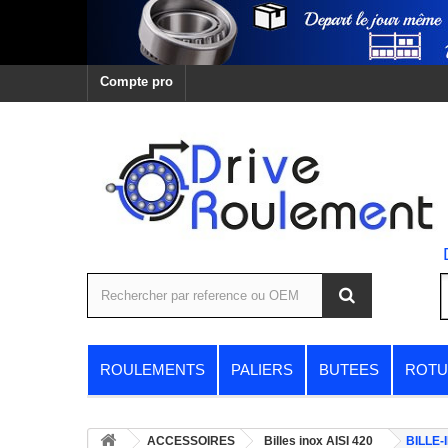
Compte pro
ROULEMENTS
PALIERS
BUTEES
ROTU
ACCESSOIRES
Billes inox AISI 420
BILLE-