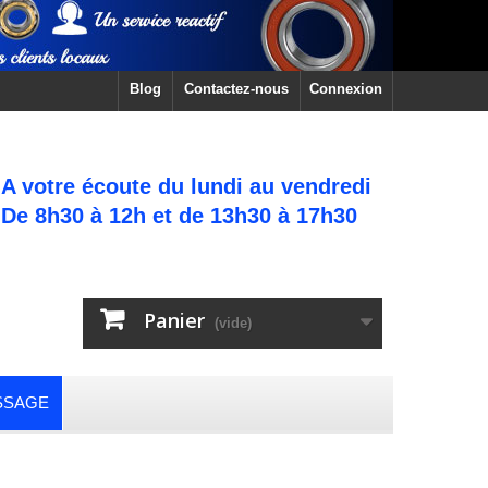
Blog
Contactez-nous
Connexion
A votre écoute du lundi au vendredi
De 8h30 à 12h et de 13h30 à 17h30
Panier
(vide)
SSAGE