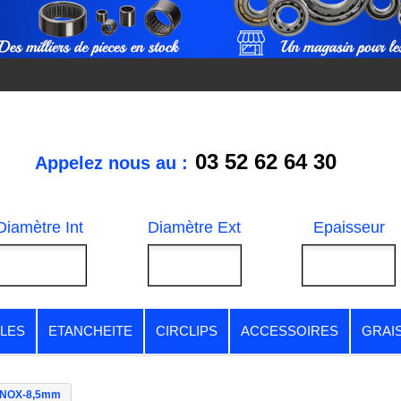
03 52 62 64 30
Appelez nous au :
Diamètre Int
Diamètre Ext
Epaisseur
LES
ETANCHEITE
CIRCLIPS
ACCESSOIRES
GRAI
INOX-8,5mm