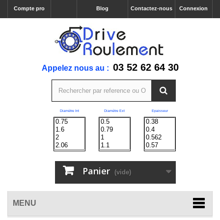
Compte pro
Blog
Contactez-nous
Connexion
03 52 62 64 30
Appelez nous au :
Diamètre Int
Diamètre Ext
Epaisseur
Panier
(vide)
MENU