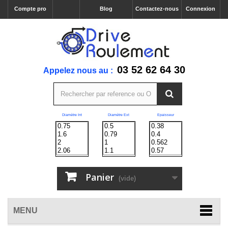
Compte pro
Blog
Contactez-nous
Connexion
03 52 62 64 30
Appelez nous au :
Diamètre Int
Diamètre Ext
Epaisseur
Panier
(vide)
MENU