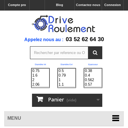
Compte pro
Blog
Contactez-nous
Connexion
03 52 62 64 30
Appelez nous au :
Diamètre Int
Diamètre Ext
Epaisseur
Panier
(vide)
MENU