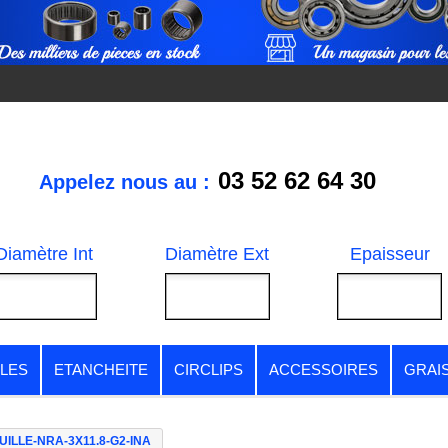
03 52 62 64 30
Appelez nous au :
Diamètre Int
Diamètre Ext
Epaisseur
LES
ETANCHEITE
CIRCLIPS
ACCESSOIRES
GRAI
UILLE-NRA-3X11.8-G2-INA