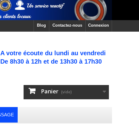
Blog
Contactez-nous
Connexion
A votre écoute du lundi au vendredi
De 8h30 à 12h et de 13h30 à 17h30
Panier
(vide)
SSAGE