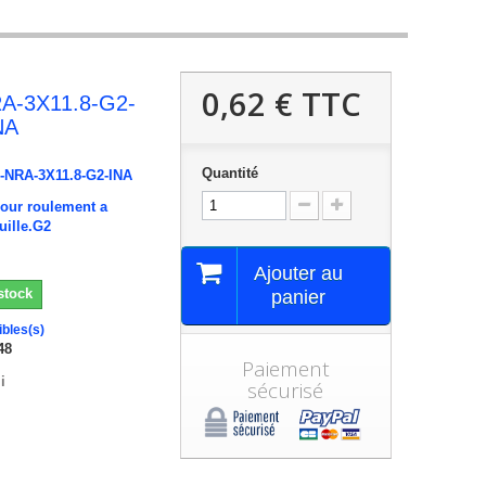
0,62 €
TTC
A-3X11.8-G2-
NA
Quantité
-NRA-3X11.8-G2-INA
pour roulement a
uille.G2
Ajouter au
stock
panier
ibles(s)
48
Paiement
i
sécurisé